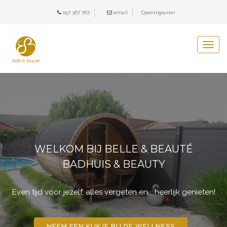
057 367 767
e
mail
Openingsuren
Togg
navig
WELKOM BIJ BELLE & BEAUTÉ
BADHUIS & BEAUTY
Even tijd voor jezelf, alles vergeten en ...heerlijk genieten!
NEEM EEN KIJKJE BIJ DE WELLNESS