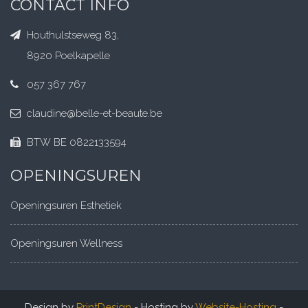
057 367 767
claudine@belle-et-beaute.be
BTW BE 0822133594
OPENINGSUREN
Openingsuren Esthetiek
Openingsuren Wellness
Design by
PrintDesign
- Hosting by
Website-Hosting
-
Voorzien van
Webcreator