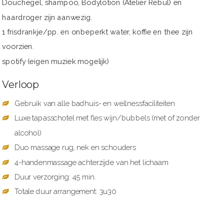
Douchegel, shampoo, Bodylotion (Atelier Rebul) en
haardroger zijn aanwezig.
1 frisdrankje/pp. en onbeperkt water, koffie en thee zijn
voorzien.
spotify (eigen muziek mogelijk)
Verloop
Gebruik van alle badhuis- en wellnessfaciliteiten
Luxe tapasschotel met fles wijn/bubbels (met of zonder
alcohol)
Duo massage rug, nek en schouders
4-handenmassage achterzijde van het lichaam
Duur verzorging: 45 min.
Totale duur arrangement: 3u30